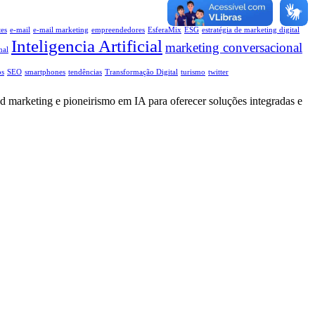
tes
e-mail
e-mail marketing
empreendedores
EsferaMix
ESG
estratégia de marketing digital
Inteligencia Artificial
marketing conversacional
nal
os
SEO
smartphones
tendências
Transformação Digital
turismo
twitter
d marketing e pioneirismo em IA para oferecer soluções integradas e