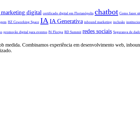
chatbot
 marketing digital
certificado digital em Florianópolis
Como fazer si
IA
IA Generativa
agem
HZ Coworking Space
inbound marketing
inclusão
institucio
redes sociais
os
promoção digital para eventos
Pé Floripa
RD Summit
Segurança de dad
cial sob medida. Combinamos experiência em desenvolvimento web, inboun
izado.