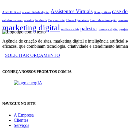
Assistentes Virtuais
case de
ABEOC Brasil
acessibilidade digital
Boas práticas
estudos de caso
eventos
facebook
Faça seu site
Filmes Que Voam
fluxo de automação
homen
marketing digital
palestra
mídias sociais
presença digital
projet
Agência de criação de sites, marketing digital e inteligência artifi
eficazes, que combinam tecnologia, criatividade e atendimento human
SOLICITAR ORÇAMENTO
CONHEÇA NOSSOS PRODUTOS COM IA
NAVEGUE NO SITE
A Empresa
Clientes
Serviços