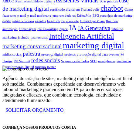
Assistentes Virtuais
case
ABEOC Brasil
acessibilidade digital
Boas práticas
chatbot
de marketing digital
certificado digital em Florianópolis
Como
fazer sites
e-mail
e-mail marketing
empreendedores
EsferaMix
ESG
estratégia de marketing
digital
estudos de caso
eventos
facebook
Faça seu site
Filmes Que Voam
fluxo de
IA
IA Generativa
automação
homenagem
HZ Coworking Space
inbound
Inteligencia Artificial
marketing
inclusão
institucional
marketing digital
marketing conversacional
palestra
mídias sociais
presença digital
projetos
promoção digital para eventos
Pé
redes sociais
Floripa
RD Summit
Segurança de dados
SEO
smartphones
tendências
Transformação Digital
turismo
twitter
Agência de criação de sites, marketing digital e inteligência artificial
sob medida. Combinamos experiência em desenvolvimento web,
inbound marketing e pioneirismo em IA para oferecer soluções
integradas e eficazes, que combinam tecnologia, criatividade e
atendimento humanizado.
SOLICITAR ORÇAMENTO
CONHEÇA NOSSOS PRODUTOS COM IA