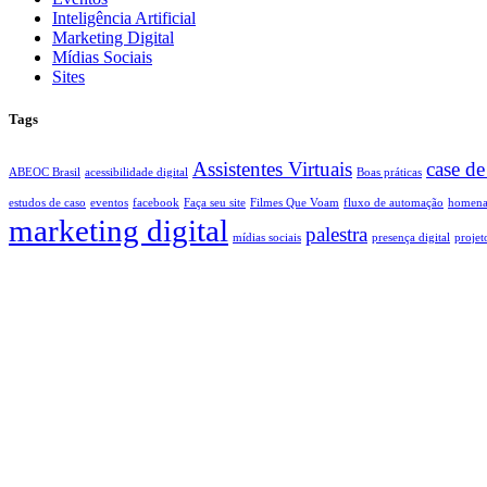
Inteligência Artificial
Marketing Digital
Mídias Sociais
Sites
Tags
Assistentes Virtuais
case de
ABEOC Brasil
acessibilidade digital
Boas práticas
estudos de caso
eventos
facebook
Faça seu site
Filmes Que Voam
fluxo de automação
homen
marketing digital
palestra
mídias sociais
presença digital
projet