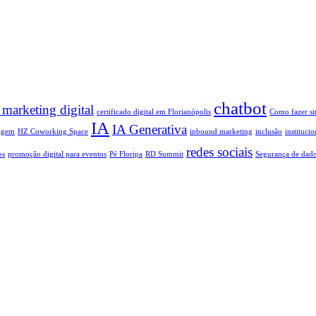
chatbot
 marketing digital
certificado digital em Florianópolis
Como fazer si
IA
IA Generativa
agem
HZ Coworking Space
inbound marketing
inclusão
institucio
redes sociais
os
promoção digital para eventos
Pé Floripa
RD Summit
Segurança de dad