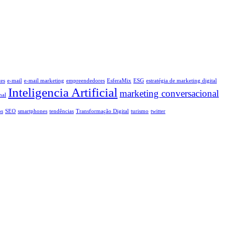
tes
e-mail
e-mail marketing
empreendedores
EsferaMix
ESG
estratégia de marketing digital
Inteligencia Artificial
marketing conversacional
nal
os
SEO
smartphones
tendências
Transformação Digital
turismo
twitter