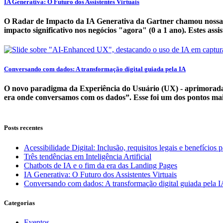
IA Generativa: O Futuro dos Assistentes Virtuais
O Radar de Impacto da IA Generativa da Gartner chamou nossa at
impacto significativo nos negócios "agora" (0 a 1 ano). Estes as
Conversando com dados: A transformação digital guiada pela IA
O novo paradigma da Experiência do Usuário (UX) - aprimorada 
era onde conversamos com os dados”. Esse foi um dos pontos mai
Posts recentes
Acessibilidade Digital: Inclusão, requisitos legais e benefícios 
Três tendências em Inteligência Artificial
Chatbots de IA e o fim da era das Landing Pages
IA Generativa: O Futuro dos Assistentes Virtuais
Conversando com dados: A transformação digital guiada pela 
Categorias
Eventos