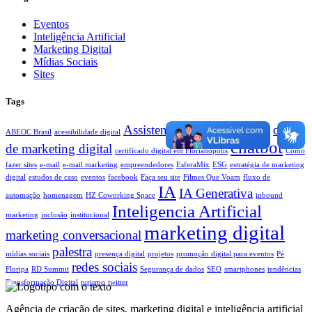
Eventos
Inteligência Artificial
Marketing Digital
Mídias Sociais
Sites
Tags
Assistentes Virtuais
case
ABEOC Brasil
acessibilidade digital
Boas práticas
chatbot
de marketing digital
certificado digital em Florianópolis
Como
fazer sites
e-mail
e-mail marketing
empreendedores
EsferaMix
ESG
estratégia de marketing
digital
estudos de caso
eventos
facebook
Faça seu site
Filmes Que Voam
fluxo de
IA
IA Generativa
automação
homenagem
HZ Coworking Space
inbound
Inteligencia Artificial
marketing
inclusão
institucional
marketing digital
marketing conversacional
palestra
mídias sociais
presença digital
projetos
promoção digital para eventos
Pé
redes sociais
Floripa
RD Summit
Segurança de dados
SEO
smartphones
tendências
Transformação Digital
turismo
twitter
Agência de criação de sites, marketing digital e inteligência artificial