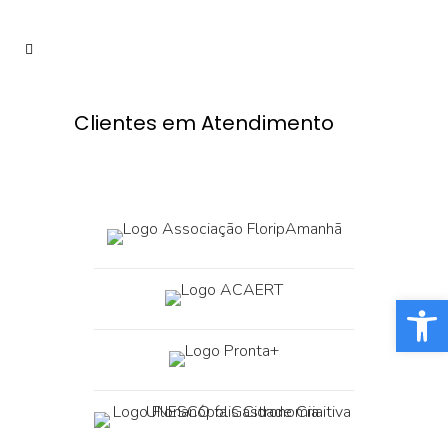
Clientes em Atendimento
Barra de Fe