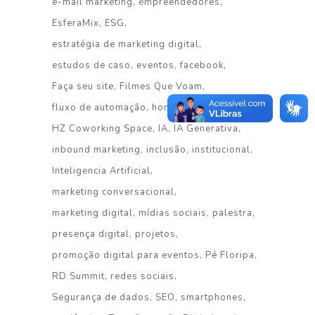
e-mail marketing
empreendedores
EsferaMix
ESG
estratégia de marketing digital
estudos de caso
eventos
facebook
Faça seu site
Filmes Que Voam
fluxo de automação
homenagem
HZ Coworking Space
IA
IA Generativa
inbound marketing
inclusão
institucional
Inteligencia Artificial
marketing conversacional
marketing digital
mídias sociais
palestra
presença digital
projetos
promoção digital para eventos
Pé Floripa
RD Summit
redes sociais
Segurança de dados
SEO
smartphones