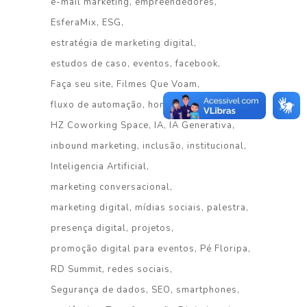
e-mail marketing
empreendedores
EsferaMix
ESG
estratégia de marketing digital
estudos de caso
eventos
facebook
Faça seu site
Filmes Que Voam
fluxo de automação
homenagem
HZ Coworking Space
IA
IA Generativa
inbound marketing
inclusão
institucional
Inteligencia Artificial
marketing conversacional
marketing digital
mídias sociais
palestra
presença digital
projetos
promoção digital para eventos
Pé Floripa
RD Summit
redes sociais
Segurança de dados
SEO
smartphones