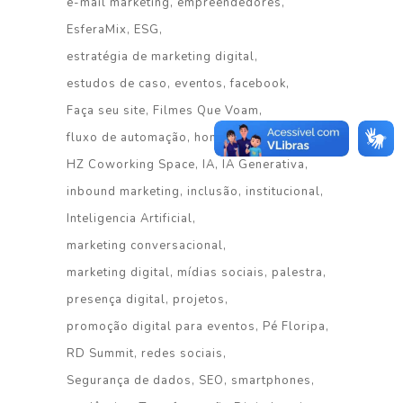
e-mail marketing
empreendedores
EsferaMix
ESG
estratégia de marketing digital
estudos de caso
eventos
facebook
Faça seu site
Filmes Que Voam
fluxo de automação
homenagem
HZ Coworking Space
IA
IA Generativa
inbound marketing
inclusão
institucional
Inteligencia Artificial
marketing conversacional
marketing digital
mídias sociais
palestra
presença digital
projetos
promoção digital para eventos
Pé Floripa
RD Summit
redes sociais
Segurança de dados
SEO
smartphones