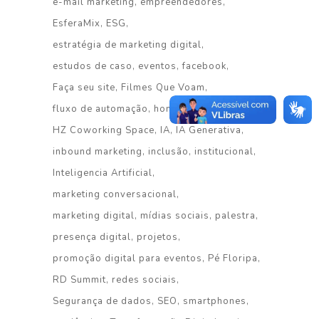
e-mail marketing
empreendedores
EsferaMix
ESG
estratégia de marketing digital
estudos de caso
eventos
facebook
Faça seu site
Filmes Que Voam
fluxo de automação
homenagem
HZ Coworking Space
IA
IA Generativa
inbound marketing
inclusão
institucional
Inteligencia Artificial
marketing conversacional
marketing digital
mídias sociais
palestra
presença digital
projetos
promoção digital para eventos
Pé Floripa
RD Summit
redes sociais
Segurança de dados
SEO
smartphones