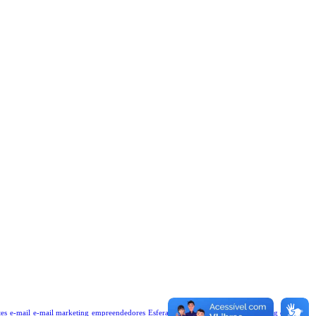
tes
e-mail
e-mail marketing
empreendedores
EsferaMix
ESG
estratégia de marketing digital