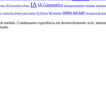
IA
IA Generativa
agem
HZ Coworking Space
inbound marketing
inclusão
institucio
redes sociais
os
promoção digital para eventos
Pé Floripa
RD Summit
Segurança de dad
cial sob medida. Combinamos experiência em desenvolvimento web, inboun
izado.