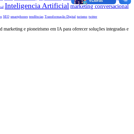
Inteligencia Artificial
marketing conversacional
nal
os
SEO
smartphones
tendências
Transformação Digital
turismo
twitter
d marketing e pioneirismo em IA para oferecer soluções integradas e