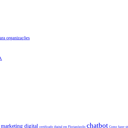
para organizações
IA
chatbot
 marketing digital
certificado digital em Florianópolis
Como fazer si