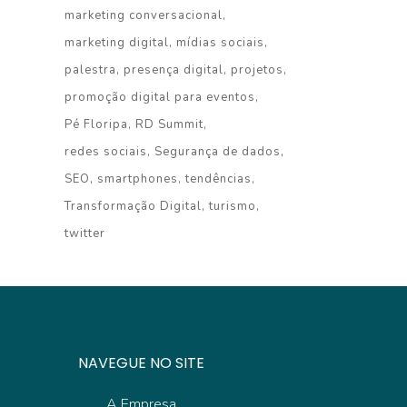
marketing conversacional
marketing digital
mídias sociais
palestra
presença digital
projetos
promoção digital para eventos
Pé Floripa
RD Summit
redes sociais
Segurança de dados
SEO
smartphones
tendências
Transformação Digital
turismo
twitter
NAVEGUE NO SITE
A Empresa