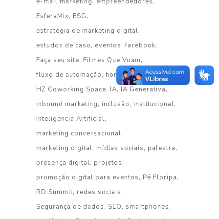
e-mail marketing
empreendedores
EsferaMix
ESG
estratégia de marketing digital
estudos de caso
eventos
facebook
Faça seu site
Filmes Que Voam
fluxo de automação
homenagem
HZ Coworking Space
IA
IA Generativa
inbound marketing
inclusão
institucional
Inteligencia Artificial
marketing conversacional
marketing digital
mídias sociais
palestra
presença digital
projetos
promoção digital para eventos
Pé Floripa
RD Summit
redes sociais
Segurança de dados
SEO
smartphones