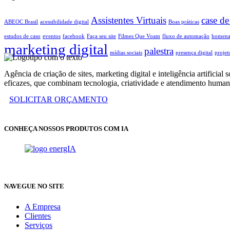
Assistentes Virtuais
case de
ABEOC Brasil
acessibilidade digital
Boas práticas
estudos de caso
eventos
facebook
Faça seu site
Filmes Que Voam
fluxo de automação
homen
marketing digital
palestra
mídias sociais
presença digital
projet
Agência de criação de sites, marketing digital e inteligência artifi
eficazes, que combinam tecnologia, criatividade e atendimento human
SOLICITAR ORÇAMENTO
CONHEÇA NOSSOS PRODUTOS COM IA
NAVEGUE NO SITE
A Empresa
Clientes
Serviços