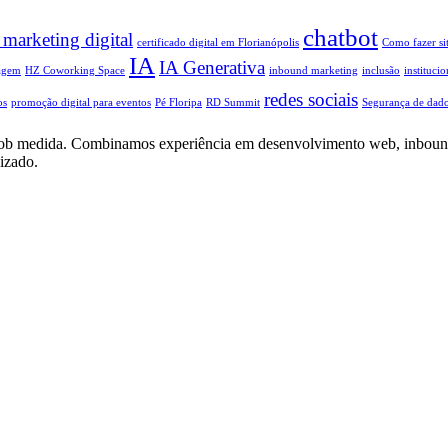
chatbot
 marketing digital
certificado digital em Florianópolis
Como fazer si
IA
IA Generativa
agem
HZ Coworking Space
inbound marketing
inclusão
institucio
redes sociais
os
promoção digital para eventos
Pé Floripa
RD Summit
Segurança de dad
cial sob medida. Combinamos experiência em desenvolvimento web, inboun
izado.