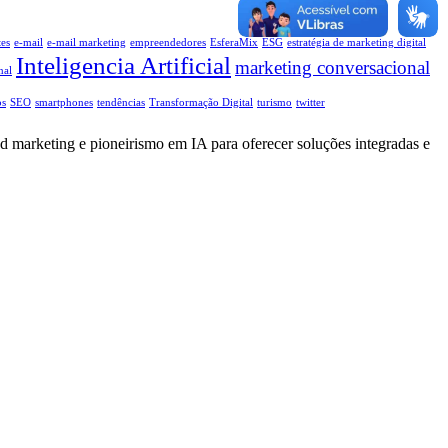
tes
e-mail
e-mail marketing
empreendedores
EsferaMix
ESG
estratégia de marketing digital
Inteligencia Artificial
marketing conversacional
nal
os
SEO
smartphones
tendências
Transformação Digital
turismo
twitter
d marketing e pioneirismo em IA para oferecer soluções integradas e