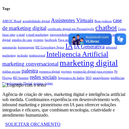
Tags
Assistentes Virtuais
case
ABEOC Brasil
acessibilidade digital
Boas práticas
chatbot
de marketing digital
certificado digital em Florianópolis
Como
fazer sites
e-mail
e-mail marketing
empreendedores
EsferaMix
ESG
estratégia de marketing
digital
estudos de caso
eventos
facebook
Faça seu site
Filmes Que Voam
fluxo de
IA
IA Generativa
automação
homenagem
HZ Coworking Space
inbound
Inteligencia Artificial
marketing
inclusão
institucional
marketing digital
marketing conversacional
palestra
mídias sociais
presença digital
projetos
promoção digital para eventos
Pé
redes sociais
Floripa
RD Summit
Segurança de dados
SEO
smartphones
tendências
Transformação Digital
turismo
twitter
Agência de criação de sites, marketing digital e inteligência artificial
sob medida. Combinamos experiência em desenvolvimento web,
inbound marketing e pioneirismo em IA para oferecer soluções
integradas e eficazes, que combinam tecnologia, criatividade e
atendimento humanizado.
SOLICITAR ORÇAMENTO