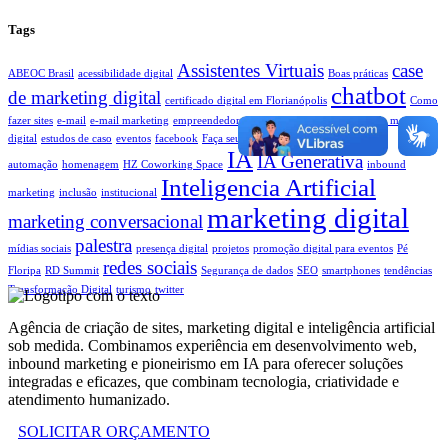
Tags
Assistentes Virtuais
case
ABEOC Brasil
acessibilidade digital
Boas práticas
chatbot
de marketing digital
certificado digital em Florianópolis
Como
fazer sites
e-mail
e-mail marketing
empreendedores
EsferaMix
ESG
estratégia de marketing
digital
estudos de caso
eventos
facebook
Faça seu site
Filmes Que Voam
fluxo de
IA
IA Generativa
automação
homenagem
HZ Coworking Space
inbound
Inteligencia Artificial
marketing
inclusão
institucional
marketing digital
marketing conversacional
palestra
mídias sociais
presença digital
projetos
promoção digital para eventos
Pé
redes sociais
Floripa
RD Summit
Segurança de dados
SEO
smartphones
tendências
Transformação Digital
turismo
twitter
Agência de criação de sites, marketing digital e inteligência artificial
sob medida. Combinamos experiência em desenvolvimento web,
inbound marketing e pioneirismo em IA para oferecer soluções
integradas e eficazes, que combinam tecnologia, criatividade e
atendimento humanizado.
SOLICITAR ORÇAMENTO