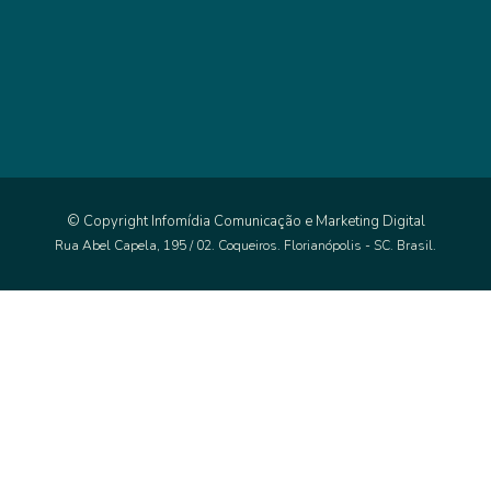
© Copyright
Infomídia Comunicação e Marketing Digital
Rua Abel Capela, 195 / 02. Coqueiros. Florianópolis - SC. Brasil.